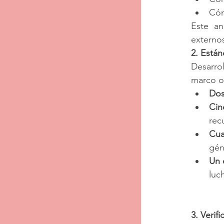
Cóm
Este an
externos
2. Está
Desarrol
marco ob
Dos
Cin
rec
Cua
gén
Un 
luc
3. Verif