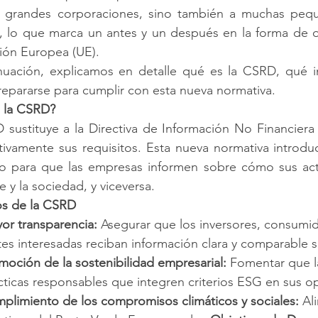
a grandes corporaciones, sino también a muchas peq
, lo que marca un antes y un después en la forma de op
ión Europea (UE).
nuación, explicamos en detalle qué es la CSRD, qué im
epararse para cumplir con esta nueva normativa.
 la CSRD?
 sustituye a la Directiva de Información No Financiera
ativamente sus requisitos. Esta nueva normativa introd
do para que las empresas informen sobre cómo sus act
 y la sociedad, y viceversa.
os de la CSRD
or transparencia:
 Asegurar que los inversores, consumid
tes interesadas reciban información clara y comparable s
moción de la sostenibilidad empresarial:
 Fomentar que 
cticas responsables que integren criterios ESG en sus o
plimiento de los compromisos climáticos y sociales:
 Al