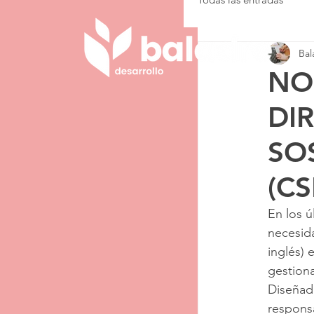
Bal
NO
DI
SO
(CS
En los ú
necesida
inglés) 
gestion
Diseñad
responsa