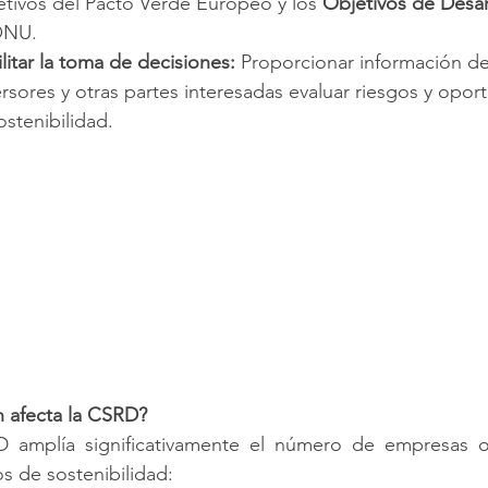
etivos del Pacto Verde Europeo y los 
Objetivos de Desar
ONU.
ilitar la toma de decisiones:
 Proporcionar información de
ersores y otras partes interesadas evaluar riesgos y opo
ostenibilidad.
n afecta la CSRD?
 amplía significativamente el número de empresas ob
os de sostenibilidad: