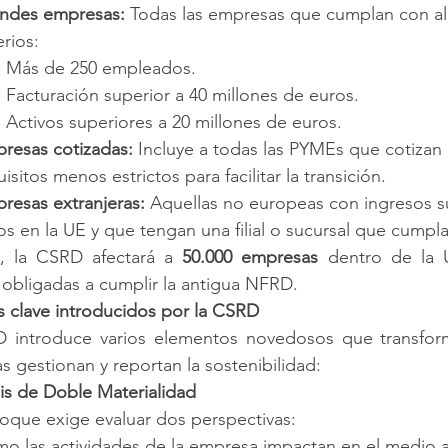
ndes empresas:
 Todas las empresas que cumplan con a
erios:
Más de 250 empleados.
Facturación superior a 40 millones de euros.
Activos superiores a 20 millones de euros.
resas cotizadas:
 Incluye a todas las PYMEs que cotizan
isitos menos estrictos para facilitar la transición.
resas extranjeras:
 Aquellas no europeas con ingresos su
os en la UE y que tengan una filial o sucursal que cumpl
l, la CSRD afectará a 
50.000 empresas
 dentro de la U
 obligadas a cumplir la antigua NFRD.
 clave introducidos por la CSRD
 introduce varios elementos novedosos que transform
 gestionan y reportan la sostenibilidad:
sis de Doble Materialidad
oque exige evaluar dos perspectivas:
o las actividades de la empresa impactan en el medio a