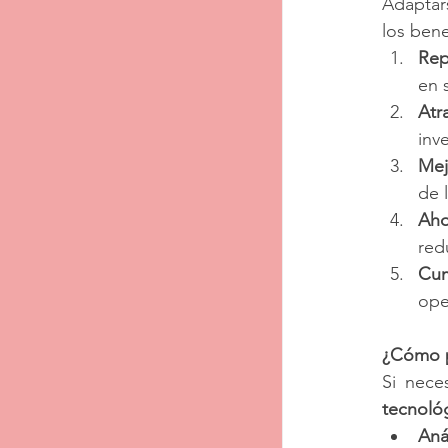
Adaptars
los bene
Rep
en 
Atr
inv
Mej
de 
Aho
red
Cum
ope
¿Cómo 
Si nece
tecnoló
Aná