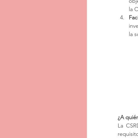
obj
la 
Fac
inv
la s
¿A quié
La CSRD
requisit