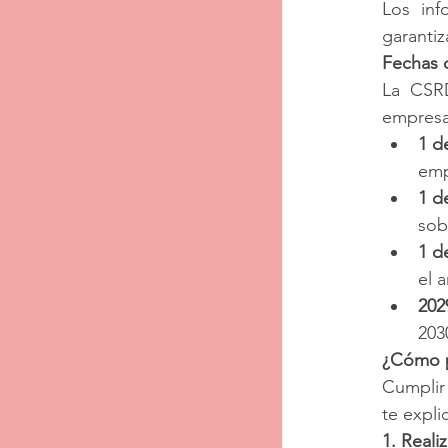
Los inf
garantiz
Fechas 
La CSRD
empresa
1 d
emp
1 d
sob
1 d
el a
202
203
¿Cómo p
Cumplir 
te expli
1. Reali