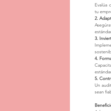
Evalúa 
tu empre
2. Adapt
Asegúra
estánda
3. Invie
Impleme
sostenib
4. Form
Capacit
estánda
5. Contr
Un audit
sean fia
Benefic