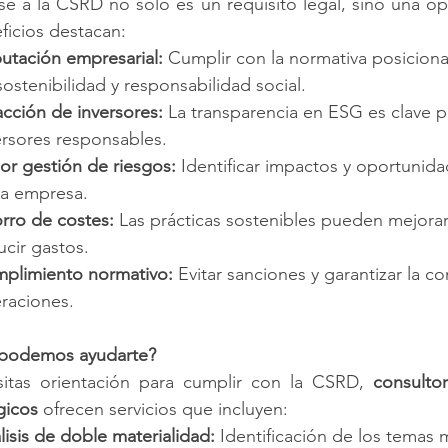
e a la CSRD no solo es un requisito legal, sino una opo
ficios destacan:
utación empresarial:
 Cumplir con la normativa posicion
sostenibilidad y responsabilidad social.
acción de inversores:
 La transparencia en ESG es clave pa
ersores responsables.
or gestión de riesgos:
 Identificar impactos y oportunidad
la empresa.
rro de costes:
 Las prácticas sostenibles pueden mejorar 
ucir gastos.
plimiento normativo:
 Evitar sanciones y garantizar la co
raciones.
podemos ayudarte?
sitas orientación para cumplir con la CSRD, 
consultor
gicos
 ofrecen servicios que incluyen:
lisis de doble materialidad:
 Identificación de los temas 