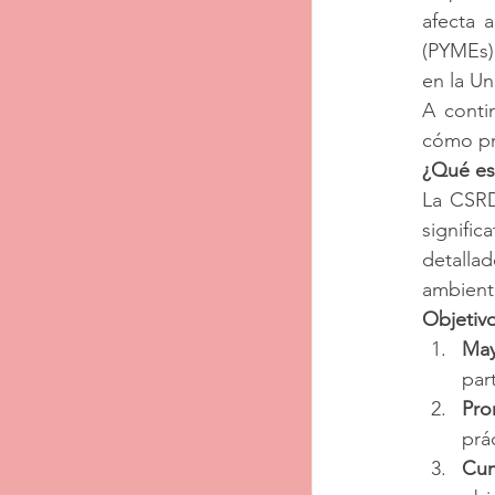
afecta 
(PYMEs)
en la Un
A conti
cómo pr
¿Qué es
La CSRD
signific
detalla
ambiente
Objetiv
May
par
Pro
prá
Cum