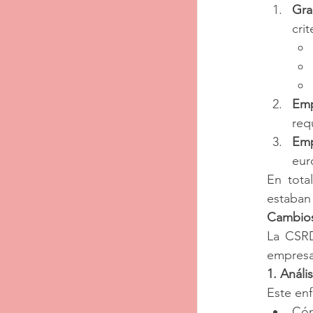
Gra
crit
Emp
requ
Emp
eur
En tota
estaban
Cambios
La CSRD
empresas
1. Análi
Este enf
Cóm