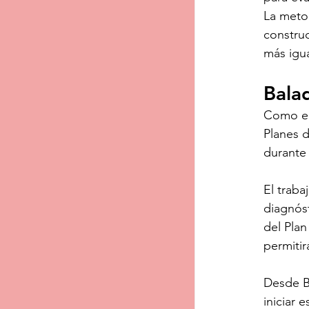
La metod
construc
más igua
Bala
Como en
Planes 
durante 
El traba
diagnóst
del Pla
permitir
Desde B
iniciar 