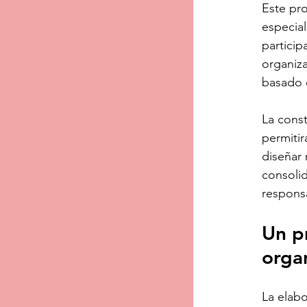
Este pr
especial
particip
organiza
basado e
La const
permitir
diseñar
consolid
responsa
Un pr
orga
La elab