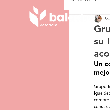
Bal
Gru
su 
aco
Un co
mejo
Grupo I
Igualda
comprom
construc