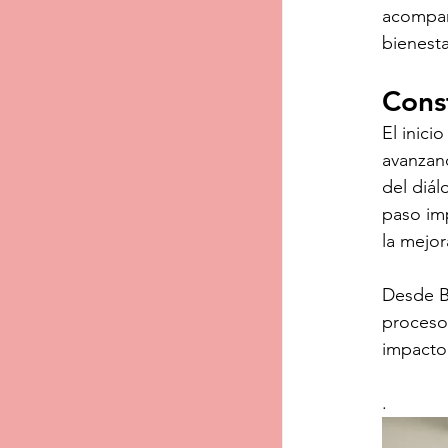
acompaña
bienesta
Cons
El inici
avanzand
del diál
paso imp
la mejor
Desde Ba
proceso
impacto
.