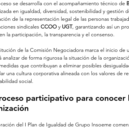
oceso se desarrolla con el acompañamiento técnico de 
B
izada en igualdad, diversidad, sostenibilidad y gestión de
ación de la representación legal de las personas trabajad
ciones sindicales 
CCOO
 y 
UGT
, garantizando así un pr
n la participación, la transparencia y el consenso.
itución de la Comisión Negociadora marca el inicio de 
á analizar de forma rigurosa la situación de la organizac
 medidas que contribuyan a eliminar posibles desigualda
ar una cultura corporativa alineada con los valores de re
bilidad social.
oceso participativo para conocer l
nización
oración del I Plan de Igualdad de Grupo Insoeme comenza