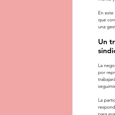
En este 
que cont
una gest
Un t
sindi
La negoc
por repr
trabajar
seguimi
La parti
responda
para eva