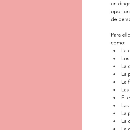
un diagn
oportun
de pers
Para ell
como:
La 
Los
La c
La 
La 
Las
El 
Las 
La 
La 
La 