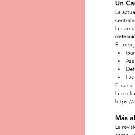
Un Can
La actua
central
la norma
detecci
El traba
Gar
Ase
Def
Fac
El canal
la confi
https:/
Más al
La revi