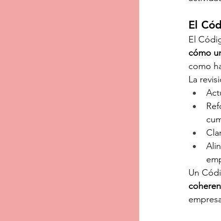
El Cód
El Códi
cómo un
como ha
La revis
Act
Ref
cum
Cla
Ali
emp
Un Códig
coheren
empresa