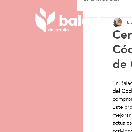
Bal
Cer
Cód
de 
En Bala
del Cód
comprom
Este pro
mejorar 
actuales
activida