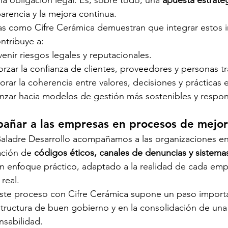
 obligación legal. Es, sobre todo, una 
apuesta estraté
parencia y la mejora continua.
s como Cifre Cerámica demuestran que integrar estos i
ontribuye a:
venir riesgos legales y reputacionales.
orzar la confianza de clientes, proveedores y personas t
orar la coherencia entre valores, decisiones y prácticas 
nzar hacia modelos de gestión más sostenibles y respon
añar a las empresas en procesos de mejor
ladre Desarrollo acompañamos a las organizaciones en la
ación de 
códigos éticos, canales de denuncias y sistem
n enfoque práctico, adaptado a la realidad de cada emp
real.
este proceso con Cifre Cerámica supone un paso importan
tructura de buen gobierno y en la consolidación de una c
nsabilidad.