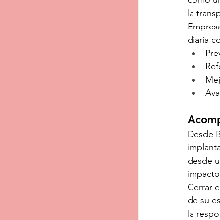
como una
la trans
Empresa
diaria c
Pre
Ref
Mej
Ava
Acomp
Desde Ba
implant
desde u
impacto 
Cerrar 
de su es
la respo