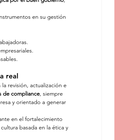
gica por el buen gobierno
, 
nstrumentos en su gestión 
rabajadoras.
empresariales.
sables.
a real
 revisión, actualización e 
as de compliance
, siempre 
resa y orientado a generar 
te en el fortalecimiento 
ultura basada en la ética y 