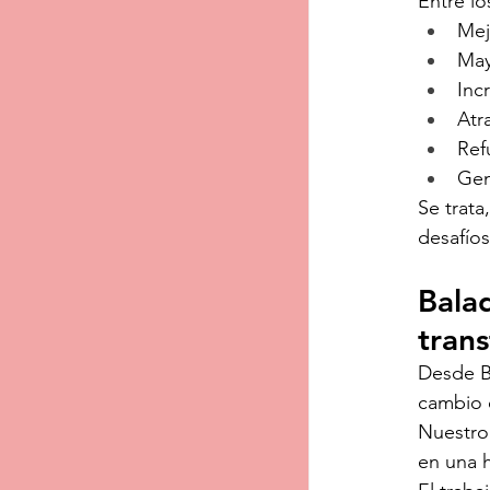
Entre lo
Mej
May
Inc
Atr
Ref
Gen
Se trata
desafíos
Balad
trans
Desde B
cambio q
Nuestro 
en una h