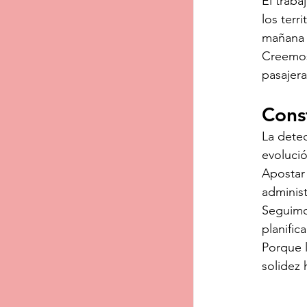
El traba
los terr
mañana p
Creemos
pasajera
Cons
La detec
evolució
Apostar 
administ
Seguimo
planific
Porque l
solidez 