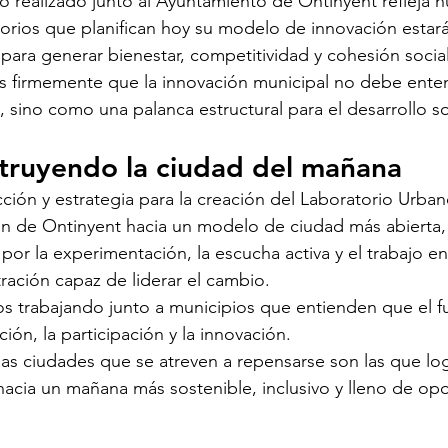
jo realizado junto al Ayuntamiento de Ontinyent refleja 
itorios que planifican hoy su modelo de innovación esta
ara generar bienestar, competitividad y cohesión social
 firmemente que la innovación municipal no debe ente
, sino como una palanca estructural para el desarrollo so
truyendo la ciudad del mañana
ción y estrategia para la creación del Laboratorio Urban
n de Ontinyent hacia un modelo de ciudad más abierta, c
por la experimentación, la escucha activa y el trabajo e
ración capaz de liderar el cambio.
s trabajando junto a municipios que entienden que el fu
ación, la participación y la innovación.
as ciudades que se atreven a repensarse son las que lo
hacia un mañana más sostenible, inclusivo y lleno de op