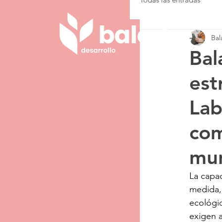
Bal
Bal
est
Lab
com
mun
La capa
medida, 
ecológic
exigen a