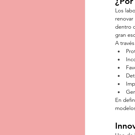
¿Por
Los lab
renovar 
dentro d
gran esc
A través
Pro
Inc
Fav
Det
Imp
Gen
En defin
modelos 
Innov