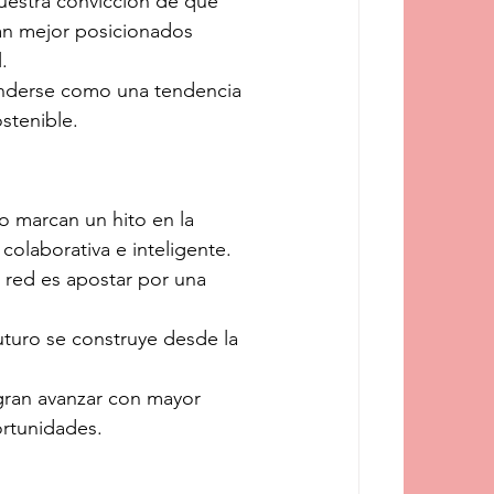
nuestra convicción de que 
rán mejor posicionados 
.
nderse como una tendencia 
stenible.
o marcan un hito en la 
olaborativa e inteligente. 
n red es apostar por una 
turo se construye desde la 
gran avanzar con mayor 
ortunidades.