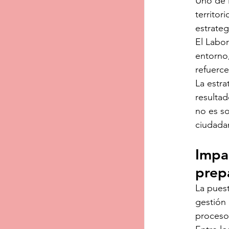
Uno de l
territor
estrate
El Labo
entorno,
refuerc
La estra
resultad
no es so
ciudada
Impa
prep
La puest
gestión 
proceso