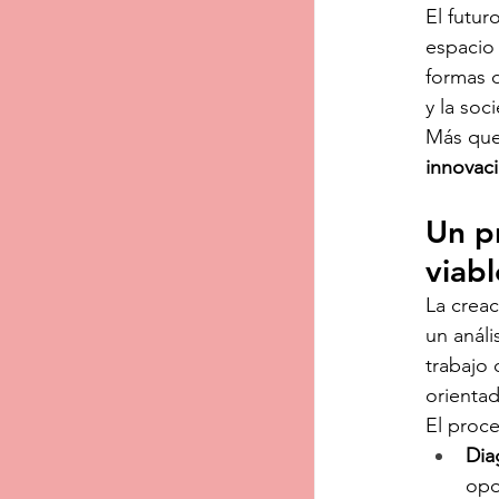
El futur
espacio 
formas d
y la soci
Más que 
innovac
Un pr
viabl
La creac
un análi
trabajo 
orientad
El proc
Dia
opo