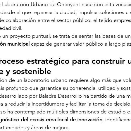
o Laboratorio Urbano de Ontinyent nace con esta vocació
desde el que repensar la ciudad, impulsar soluciones cre
e colaboración entre el sector público, el tejido empres
edad civil.
un proyecto puntual, se trata de sentar las bases de un
ión municipal
 capaz de generar valor público a largo pla
oceso estratégico para construir u
e y sostenible
ión de un laboratorio urbano requiere algo más que volun
sis profundo que garantice su coherencia, utilidad y sosten
desarrollado por Baladre Desarrollo ha partido de una m
a a reducir la incertidumbre y facilitar la toma de decisi
eso ha contemplado múltiples dimensiones de estudio e 
gnóstico del ecosistema local de innovación
, identifican
rtunidades y áreas de mejora.