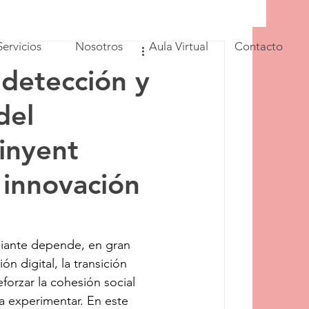
Servicios
Nosotros
Aula Virtual
Contacto
 detección y
del
inyent
 innovación
biante depende, en gran 
n digital, la transición 
orzar la cohesión social 
a experimentar. En este 