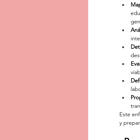
Map
edu
gen
Aná
int
Det
des
Eva
via
Def
lab
Pro
tra
Este enf
y prepa