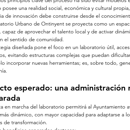
os principios clave del proceso ha sido evitar modelos 
io posee una realidad social, económica y cultural propia
gia de innovación debe construirse desde el conocimien
ratorio Urbano de Ontinyent se proyecta como un espac
 capaz de aprovechar el talento local y de activar dinám
en el sentido de comunidad.
tegia diseñada pone el foco en un laboratorio útil, acces
os, evitando estructuras complejas que puedan dificultar
lo incorporar nuevas herramientas; es, sobre todo, gener
nía.
cto esperado: una administración m
arada
a en marcha del laboratorio permitirá al Ayuntamiento 
más dinámico, con mayor capacidad para adaptarse a los
s de transformación.