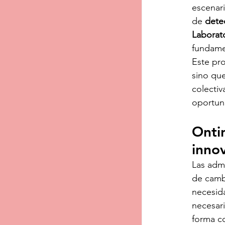
escenari
de 
detec
Laborat
fundamen
Este pr
sino que
colectiv
oportun
Onti
inno
Las adm
de cambi
necesida
necesar
forma c